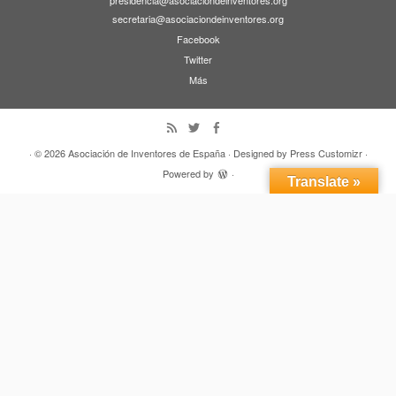
secretaria@asociaciondeinventores.org
Facebook
Twitter
Más
· © 2026
Asociación de Inventores de España
· Designed by
Press Customizr
·
Powered by
·
Translate »
Volver arriba