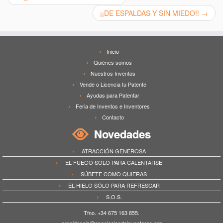
¡¡DE ESPALDAS Y SIN MIEDO!!
→
Inicio
Quiénes somos
Nuestros Inventos
Vende o Licencia tu Patente
Ayudas para Patentar
Feria de Inventos e Inventores
Contacto
Novedades
ATRACCIÓN GENEROSA
EL FUEGO SOLO PARA CALENTARSE
SÚBETE COMO QUIERAS
EL HIELO SÓLO PARA REFRESCAR
S.O.S.
Tfno. +34 675 163 855.
presidencia@asociaciondeinventores.org