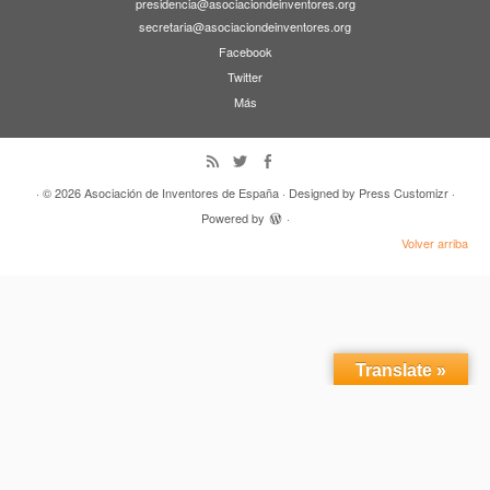
presidencia@asociaciondeinventores.org
secretaria@asociaciondeinventores.org
Facebook
Twitter
Más
· © 2026
Asociación de Inventores de España
· Designed by
Press Customizr
·
Powered by
·
Volver arriba
Translate »