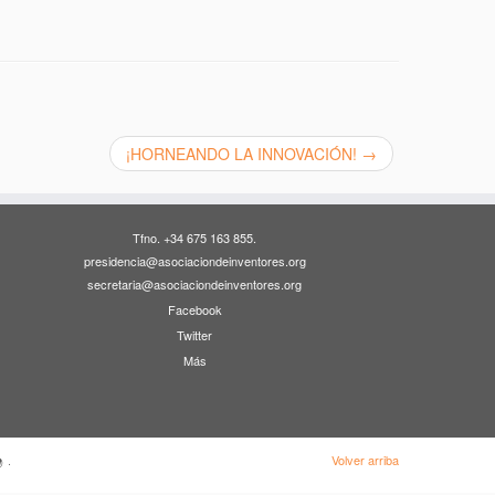
¡HORNEANDO LA INNOVACIÓN!
→
Tfno. +34 675 163 855.
presidencia@asociaciondeinventores.org
secretaria@asociaciondeinventores.org
Facebook
Twitter
Más
Volver arriba
·