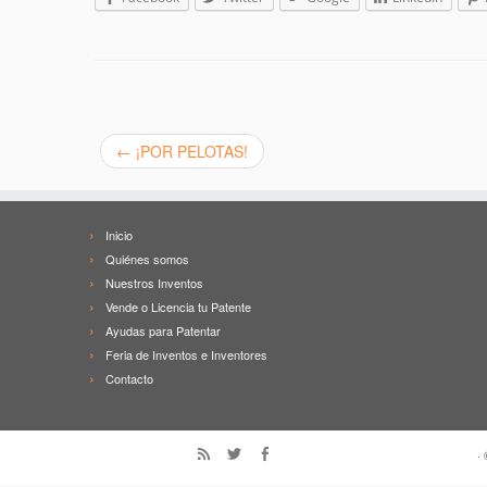
←
¡POR PELOTAS!
Inicio
Quiénes somos
Nuestros Inventos
Vende o Licencia tu Patente
Ayudas para Patentar
Feria de Inventos e Inventores
Contacto
·