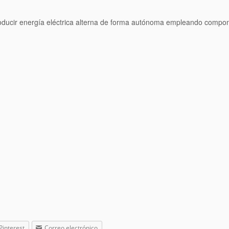
roducir energía eléctrica alterna de forma autónoma empleando compo
Pinterest
Correo electrónico