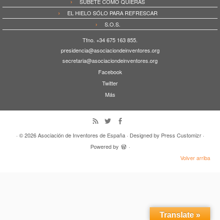
SÚBETE COMO QUIERAS
EL HIELO SÓLO PARA REFRESCAR
S.O.S.
Tfno. +34 675 163 855.
presidencia@asociaciondeinventores.org
secretaria@asociaciondeinventores.org
Facebook
Twitter
Más
· © 2026
Asociación de Inventores de España
· Designed by
Press Customizr
·
Powered by
·
Volver arriba
Translate »