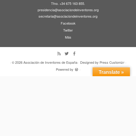
Tfno. +34 675 163 855.
presidencia@asociaciondeinventores.org
secretaria@asociaciondeinventores.org
Facebook
Twitter
Más
· © 2026
Asociación de Inventores de España
· Designed by
Press Customizr
·
Powered by
·
Translate »
Volver arriba