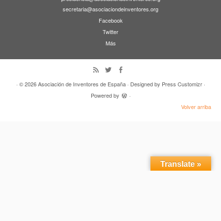
secretaria@asociaciondeinventores.org
Facebook
Twitter
Más
· © 2026
Asociación de Inventores de España
· Designed by
Press Customizr
·
Powered by
·
Volver arriba
Translate »