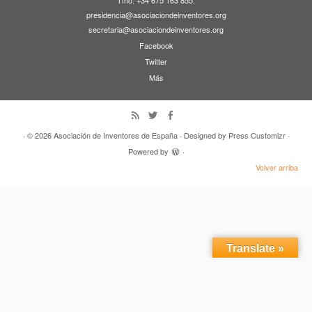
Tfno. +34 675 163 855.
presidencia@asociaciondeinventores.org
secretaria@asociaciondeinventores.org
Facebook
Twitter
Más
· © 2026
Asociación de Inventores de España
· Designed by
Press Customizr
·
Powered by
·
Volver arriba
Translate »