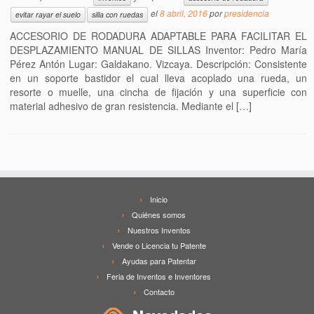
el
8 abril, 2016
por
presidencia
evitar rayar el suelo
silla con ruedas
ACCESORIO DE RODADURA ADAPTABLE PARA FACILITAR EL
DESPLAZAMIENTO MANUAL DE SILLAS Inventor: Pedro María
Pérez Antón Lugar: Galdakano. Vizcaya. Descripción: Consistente
en un soporte bastidor el cual lleva acoplado una rueda, un
resorte o muelle, una cincha de fijación y una superficie con
material adhesivo de gran resistencia. Mediante el […]
Inicio
Quiénes somos
Nuestros Inventos
Vende o Licencia tu Patente
Ayudas para Patentar
Feria de Inventos e Inventores
Contacto