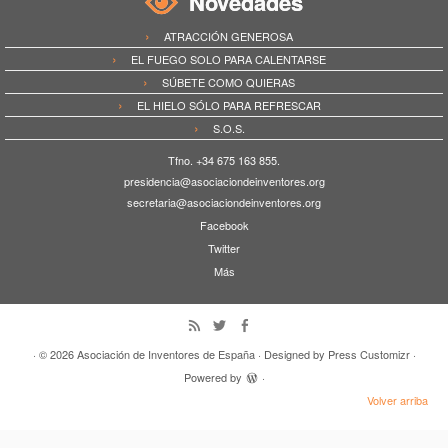
Novedades
ATRACCIÓN GENEROSA
EL FUEGO SOLO PARA CALENTARSE
SÚBETE COMO QUIERAS
EL HIELO SÓLO PARA REFRESCAR
S.O.S.
Tfno. +34 675 163 855.
presidencia@asociaciondeinventores.org
secretaria@asociaciondeinventores.org
Facebook
Twitter
Más
· © 2026
Asociación de Inventores de España
· Designed by
Press Customizr
·
Powered by
·
Volver arriba