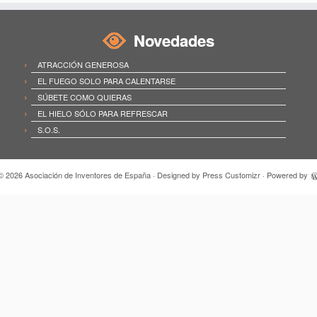
Novedades
ATRACCIÓN GENEROSA
EL FUEGO SOLO PARA CALENTARSE
SÚBETE COMO QUIERAS
EL HIELO SÓLO PARA REFRESCAR
S.O.S.
 © 2026
Asociación de Inventores de España
· Designed by
Press Customizr
· Powered by