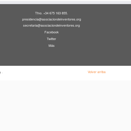
Tfno. +34 675 163 855.
presidencia@asociaciondeinventores.org
secretaria@asociaciondeinventores.org
Facebook
Twitter
Más
Volver arriba
·