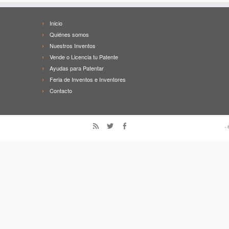
Inicio
Quiénes somos
Nuestros Inventos
Vende o Licencia tu Patente
Ayudas para Patentar
Feria de Inventos e Inventores
Contacto
·