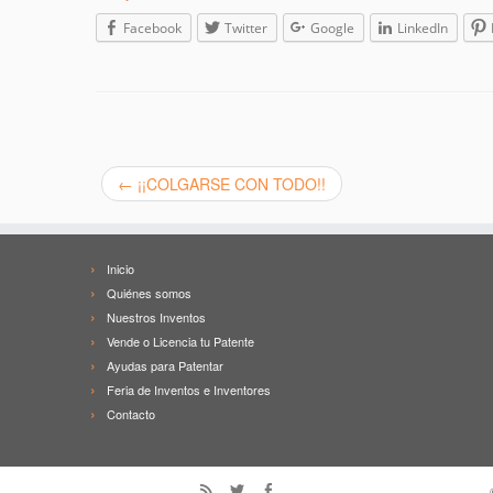
Facebook
Twitter
Google
LinkedIn
←
¡¡COLGARSE CON TODO!!
Inicio
Quiénes somos
Nuestros Inventos
Vende o Licencia tu Patente
Ayudas para Patentar
Feria de Inventos e Inventores
Contacto
·