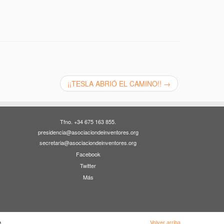
¡¡TESLA ABRIÓ EL CAMINO!!
→
Tfno. +34 675 163 855.
presidencia@asociaciondeinventores.org
secretaria@asociaciondeinventores.org
Facebook
Twitter
Más
Volver arriba
·