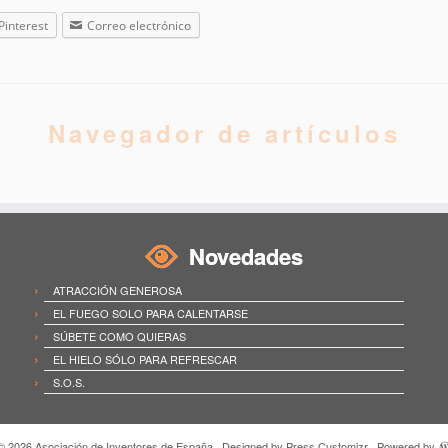
Pinterest
Correo electrónico
Navegador de artículos
Novedades
ATRACCIÓN GENEROSA
EL FUEGO SOLO PARA CALENTARSE
SÚBETE COMO QUIERAS
EL HIELO SÓLO PARA REFRESCAR
S.O.S.
 © 2026
Asociación de Inventores de España
· Designed by
Press Customizr
· Powered by