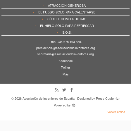
ATRACCIÓN GENEROSA
EL FUEGO SOLO PARA CALENTARSE
SÚBETE COMO QUIERAS
EL HIELO SÓLO PARA REFRESCAR
S.O.S.
Tfno. +34 675 163 855.
presidencia@asociaciondeinventores.org
secretaria@asociaciondeinventores.org
Facebook
Twitter
Más
· © 2026
Asociación de Inventores de España
· Designed by
Press Customizr
·
Powered by
·
Volver arriba