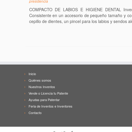
presidencia
COMPACTO DE LABIOS E HIGIENE DENTAL Inventora
Consistente en un accesorio de pequeño tamaño y con 
cepillo de dientes, un pincel para los labios y sendos a
Inicio
Quiénes somos
Nuestros Inventos
Vende o Licencia tu Patente
Ayudas para Patentar
Feria de Inventos e Inventores
Contacto