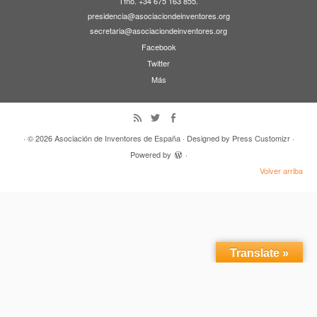
Tfno. +34 675 163 855.
presidencia@asociaciondeinventores.org
secretaria@asociaciondeinventores.org
Facebook
Twitter
Más
· © 2026
Asociación de Inventores de España
· Designed by
Press Customizr
·
Powered by
·
Volver arriba
Translate »