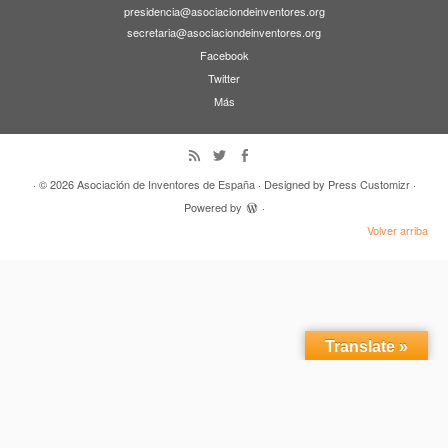
presidencia@asociaciondeinventores.org
secretaria@asociaciondeinventores.org
Facebook
Twitter
Más
· © 2026
Asociación de Inventores de España
· Designed by
Press Customizr
·
Powered by
·
Volver arriba
Translate »