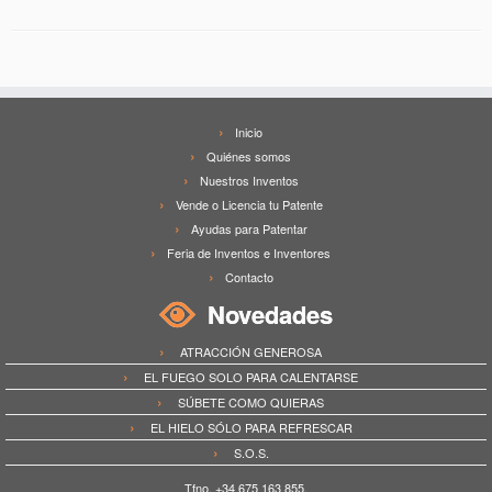
Inicio
Quiénes somos
Nuestros Inventos
Vende o Licencia tu Patente
Ayudas para Patentar
Feria de Inventos e Inventores
Contacto
Novedades
ATRACCIÓN GENEROSA
EL FUEGO SOLO PARA CALENTARSE
SÚBETE COMO QUIERAS
EL HIELO SÓLO PARA REFRESCAR
S.O.S.
Tfno. +34 675 163 855.