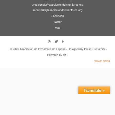
presidencia@asociaciondeinventores.org
secretaria@asociaciondeinventores.org
Facebook
Twitter
Más
· © 2026
Asociación de Inventores de España
· Designed by
Press Customizr
·
Powered by
·
Volver arriba
Translate »